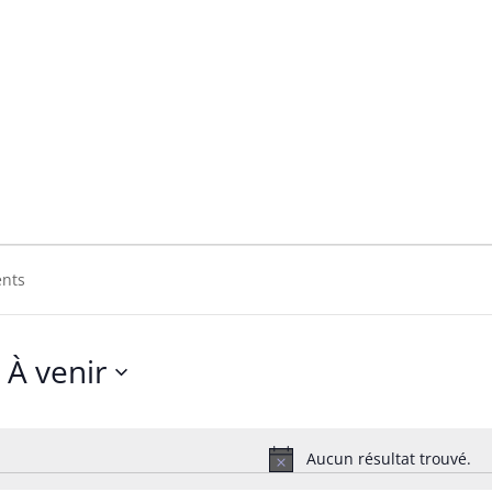
n Free
ree
À venir
Sélectionnez
une
date.
Aucun résultat trouvé.
Notice