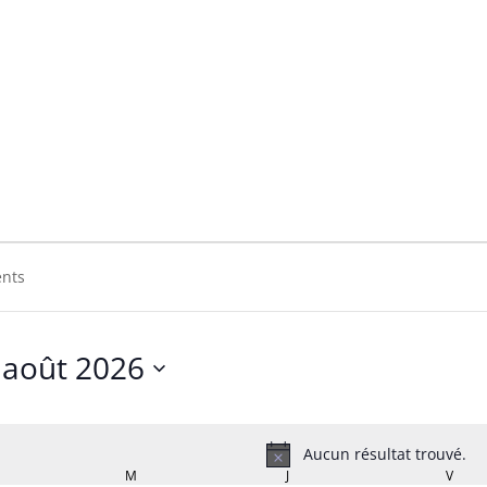
n Free
ree
août 2026
Sélectionnez
une
date.
Aucun résultat trouvé.
Notice
RDI
M
MERCREDI
J
JEUDI
V
VEND