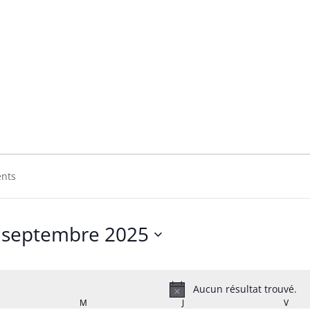
lers
s
septembre 2025
Sélectionnez
une
date.
Aucun résultat trouvé.
Notice
RDI
M
MERCREDI
J
JEUDI
V
VEND