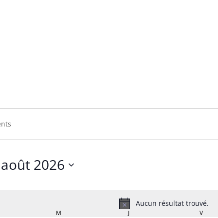
ELEGANZ
GANZ
août 2026
Sélectionnez
une
date.
Aucun résultat trouvé.
Notice
RDI
M
MERCREDI
J
JEUDI
V
VEND