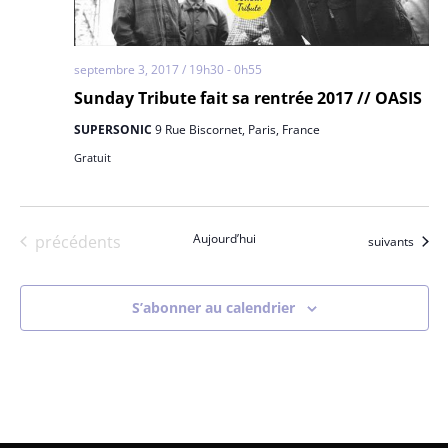
septembre 3, 2017 / 19h30
-
0h55
Sunday Tribute fait sa rentrée 2017 // OASIS
SUPERSONIC
9 Rue Biscornet, Paris, France
Gratuit
Évènements
Aujourd’hui
précédents
Évènements
suivants
S’abonner au calendrier