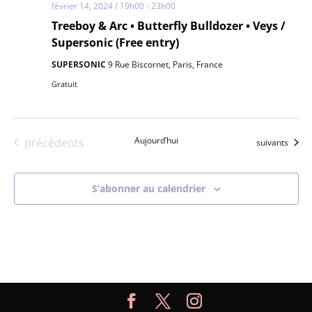
février 14, 2024 / 19h00
-
23h00
Treeboy & Arc • Butterfly Bulldozer • Veys /
Supersonic (Free entry)
SUPERSONIC
9 Rue Biscornet, Paris, France
Gratuit
Évènements
Aujourd’hui
précédents
Évènements
suivants
S’abonner au calendrier