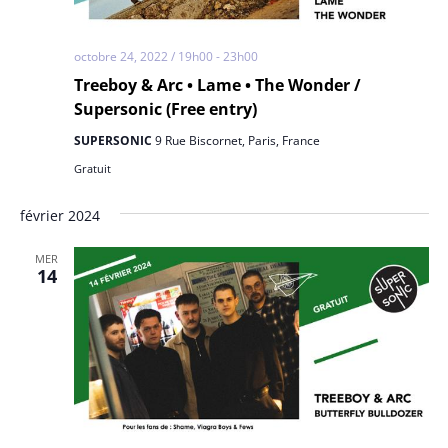
octobre 24, 2022 / 19h00
-
23h00
Treeboy & Arc • Lame • The Wonder /
Supersonic (Free entry)
SUPERSONIC
9 Rue Biscornet, Paris, France
Gratuit
février 2024
MER
14