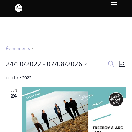
Treeboy & Arc
Évènements
Treeboy & Arc
Évènements
Recher
Nav
24/10/2022
 - 
07/08/2026
Recherche
Liste
de
et
Sélectionnez
vue
naviga
octobre 2022
une
Év
de
date.
LUN
vues
24
Évène