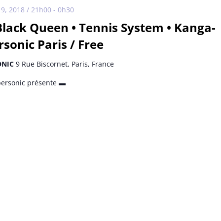
19, 2018 / 21h00
-
0h30
Black Queen • Tennis System • Kanga-
sonic Paris / Free
ONIC
9 Rue Biscornet, Paris, France
ersonic présente ▬