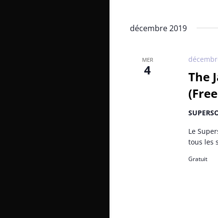
décembre 2019
décembre
MER
4
The 
(Free
SUPERS
Le Supers
tous les 
Gratuit