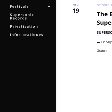
octobre 
VEN
Festivals
19
The 
Supersonic
Records
Super
Privatisation
SUPERS
Infos pratiques
▬ Le Sup
Gratuit