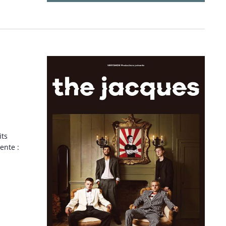
its
ente :