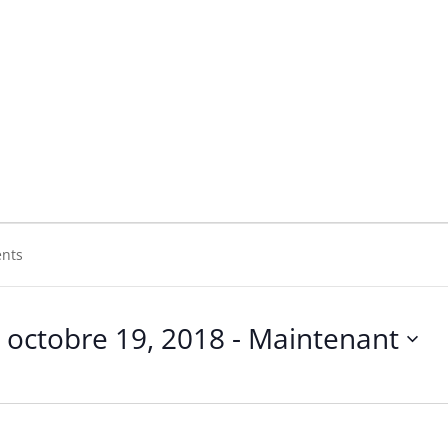
ystem
em
octobre 19, 2018
 - 
Maintenant
Sélectionnez
une
date.