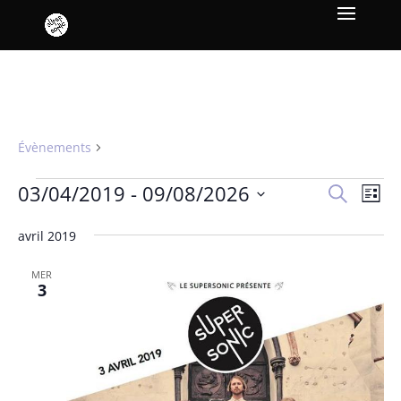
LUNEAPACHE
Évènements
LUNEAPACHE
Évènements
Recher
Nav
03/04/2019
 - 
09/08/2026
Recherche
Liste
de
et
Sélectionnez
vue
naviga
avril 2019
une
Év
de
date.
MER
vues
3
Évène