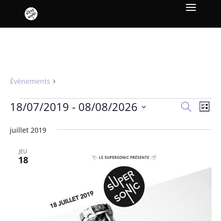
Kel Assouf
Évènements
Kel Assouf
Évènements
Recher
Nav
18/07/2019
 - 
08/08/2026
Recherche
Liste
de
et
Sélectionnez
vue
naviga
juillet 2019
une
Év
de
date.
JEU
vues
18
Évène