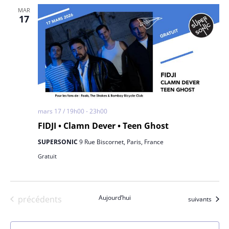
MAR
17
mars 17 / 19h00
-
23h00
FIDJI • Clamn Dever • Teen Ghost
SUPERSONIC
9 Rue Biscornet, Paris, France
Gratuit
Évènements
Aujourd’hui
précédents
Évènements
suivants