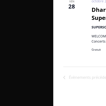
octobre 
VEN
28
Dhar
Super
SUPERS
WELCOME
Concerts 
Gratuit
Évènements
précéde