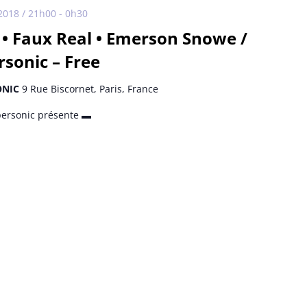
 2018 / 21h00
-
0h30
• Faux Real • Emerson Snowe /
rsonic – Free
ONIC
9 Rue Biscornet, Paris, France
ersonic présente ▬