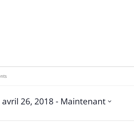
 Snowe
owe
avril 26, 2018
 - 
Maintenant
Sélectionnez
une
date.