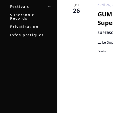
avril 26,
JEU
Festivals
26
GUM 
Supersonic
Records
Supe
Privatisation
SUPERS
Infos pratiques
▬ Le Sup
Gratuit