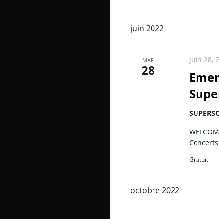
juin 2022
juin 28, 
MAR
28
Emer
Super
SUPERS
WELCOME
Concerts 
Gratuit
octobre 2022