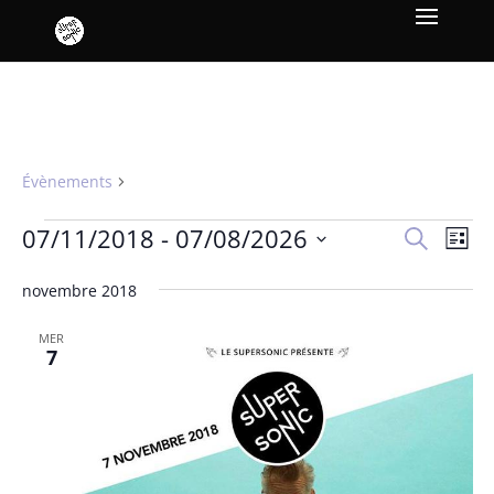
D/troit
Évènements
D/troit
Évènements
Recher
Nav
07/11/2018
 - 
07/08/2026
Recherche
Liste
de
et
Sélectionnez
vue
naviga
novembre 2018
une
Év
de
date.
MER
vues
7
Évène