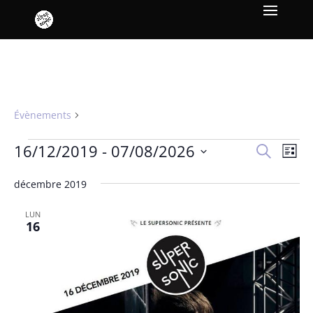
deep tan
Évènements
deep tan
Évènements
Recher
Nav
16/12/2019
 - 
07/08/2026
Recherche
Liste
de
et
Sélectionnez
vue
naviga
décembre 2019
une
Év
de
date.
LUN
vues
16
Évène