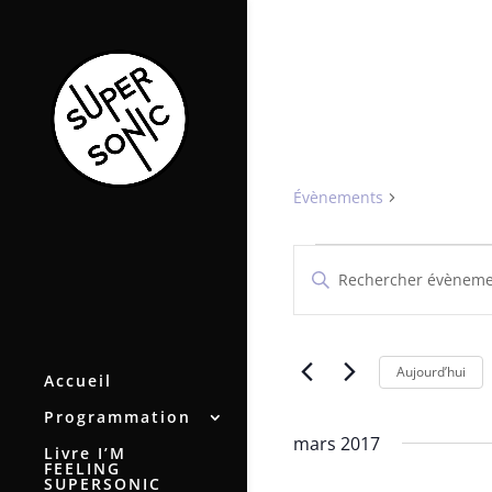
Bulky
Évènements
Bulky
Évènements
Recherche
Saisir
et
mot-
navigation
clé.
de
Rechercher
vues
Évènements
Aujourd’hui
Accueil
par
Évènements
mot-
Programmation
clé.
mars 2017
Livre I’M
FEELING
SUPERSONIC