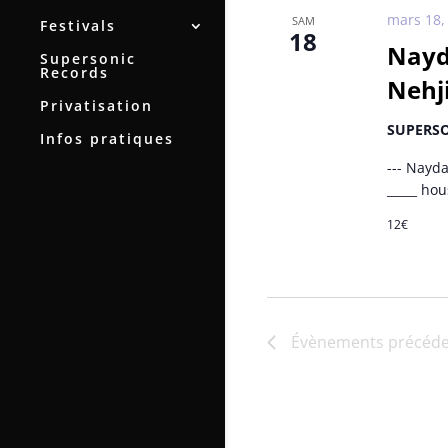
mars 18,
SAM
Festivals
18
Nayd
Supersonic
Records
Nehji
Privatisation
SUPERS
Infos pratiques
--- Nayd
_____ ho
12€
Évènements
précéde