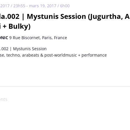
 2017 / 23h55
-
mars 19, 2017 / 6h00
a.002 | Mystunis Session (Jugurtha, A
 + Bulky)
ONIC
9 Rue Biscornet, Paris, France
a.002 | Mystunis Session
use, techno, arabeats & post-worldmusic + performance
nts