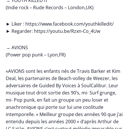
→ YOUTH KILLED IT
(Indie rock – Rude Records – London,UK)
► Liker : https://www.facebook.com/youthkilledit/
► Regarder: https://youtu.be/Rzxn-Co_4Uw
→ AVIONS
(Power pop punk – Lyon,FR)
«AVIONS sont les enfants nés de Travis Barker et Kim
Deal, les partenaires de Beach-volley de Weezer, les
adversaires de Guided By Voices à SoulCalibur. Leur
musique tout droit sortie des 90’s, mi- Surf grunge,
mi- Pop punk, en fait un groupe un peu loser et
anachronique qui porte sur lui une coolitude
intemporelle. « Meilleur groupe des années 90 que j’ai
entendu depuis les années 2000 » d’après Arthur de
J.C.Satàn, AVIONS c’est surtout mélodie imparable sur