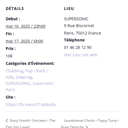
DÉTAILS
LIEU
Début :
SUPERSONIC
9 Rue Biscornet
mai 16, 2025 / 23h00
Paris
,
75012
France
Fin :
Téléphone
mai 17, 2025 / 6h00
01 46 28 12 90
Prix :
Voir Lieu site web
10€
Catégories d’Évènement:
Clubbing
,
Pop / Rock /
Folk
,
Sowprog
,
SUPERSONIC
,
Supersonic
Paris
Site :
https://fb.me/e/2Tiq06uRy
Story Untold • Emi Jeen • The
Laundromat Chicks • Topsy Turvy •
One You Loved
Hugo Derechy