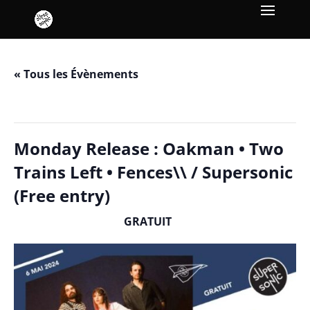
« Tous les Évènements
Cet évènement est passé.
Monday Release : Oakman • Two
Trains Left • Fences\\ / Supersonic
(Free entry)
GRATUIT
mai 6, 2024 / 19h00
-
23h30