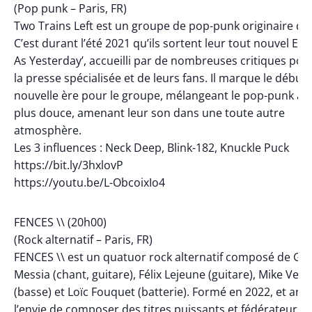
(Pop punk – Paris, FR)
Two Trains Left est un groupe de pop-punk originaire de 
C’est durant l’été 2021 qu’ils sortent leur tout nouvel EP 
As Yesterday’, accueilli par de nombreuses critiques posi
la presse spécialisée et de leurs fans. Il marque le début
nouvelle ère pour le groupe, mélangeant le pop-punk à 
plus douce, amenant leur son dans une toute autre
atmosphère.
Les 3 influences : Neck Deep, Blink-182, Knuckle Puck
https://bit.ly/3hxlovP
https://youtu.be/L-ObcoixIo4
FENCES \\ (20h00)
(Rock alternatif – Paris, FR)
FENCES \\ est un quatuor rock alternatif composé de Gia
Messia (chant, guitare), Félix Lejeune (guitare), Mike Vell
(basse) et Loïc Fouquet (batterie). Formé en 2022, et ani
l’envie de composer des titres puissants et fédérateurs, 