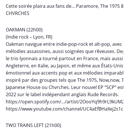
Cette soirée plaira aux fans de… Paramore, The 1975 &
CHVRCHES
OAKMAN (22h00)
(Indie rock – Lyon, FR)
Oakman navigue entre indie-pop-rock et alt-pop, avec de
mélodies assassines, aussi soignées que rêveuses. Depui
le trio lyonnais a tourné partout en France, mais aussi e
Angleterre, en Italie, au Japon, et même aux États-Unis. L
émotionnel aux accents pop et aux mélodies imparable 
inspiré par des groupes tels que The 1975, Now,now, Th
Japanese House ou Chvrches. Leur nouvel EP “SCP” est sor
2022 sur le label indépendant anglais Rude Records.
https://open.spotify.com/…/artist/2OooYq9h9rL9kUM2
https://www.youtube.com/channel/UC4aEfBHaIIej2s1c
TWO TRAINS LEFT (21h00)