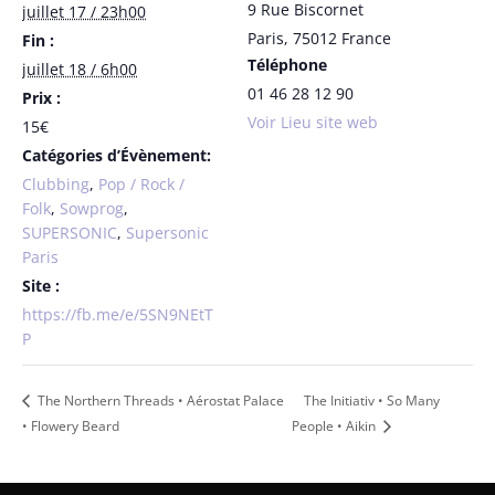
9 Rue Biscornet
juillet 17 / 23h00
Paris
,
75012
France
Fin :
Téléphone
juillet 18 / 6h00
01 46 28 12 90
Prix :
Voir Lieu site web
15€
Catégories d’Évènement:
Clubbing
,
Pop / Rock /
Folk
,
Sowprog
,
SUPERSONIC
,
Supersonic
Paris
Site :
https://fb.me/e/5SN9NEtT
P
The Northern Threads • Aérostat Palace
The Initiativ • So Many
• Flowery Beard
People • Aikin