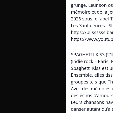
grunge. Leur son osc
mémoire et de la je
2026 sous le label 
Les 3 influences : 
https://blissssss.
https://www.youtu
SPAGHETTI KISS (21
(Indie rock – Paris, 
Spaghetti Kiss est u
Ensemble, elles tis
groupes tels que Th
Avec des mélodies e
des échos d’amours 
Leurs chansons navi
danser autant qu’à 