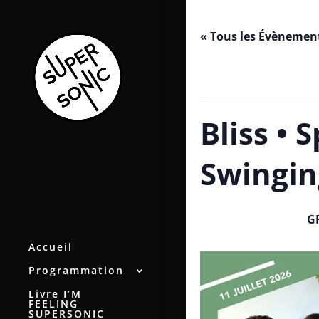
« Tous les Évènemen
Cet évènement est passé.
Bliss • 
Swingin
G
juillet 11 / 19h00
-
23h00
Accueil
Programmation
Livre I’M
FEELING
SUPERSONIC