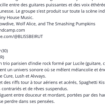
ille entre des guitares puissantes et des voix éthérée
unesse. Le groupe s’est produit sur toute la scène ind
Tiny House Music.
Slowdive, Wolf Alice, and The Smashing Pumpkins
bandcamp.com
be.com/@BLISSBEIRUT
h30)
FR)
n trio parisien d’indie rock formé par Lucile (guitare, 
sent un univers sonore où se mêlent mélancolie et éne
e Cure, Lush et Alvvays.
t des riffs tour à tour aériens et acérés, Spaghetti 
contrariés et de rêves suspendus.
guent entre douceur et mordant, portées par des har
se perdre dans ses pensées.