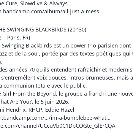
The Cure, Slowdive & Alvvays
iss.bandcamp.com/album/all-just-a-mess
HE SWINGING BLACKBIRDS (20h30)
– Paris, FR)
 Swinging Blackbirds est un power trio parisien dont 
zz et de la soul, portée par des textes poétiques qui t
.
 des années 70 qu’ils entendent rafraîchir et modern
 s’entremêlent voix douces, intros brumeuses, mais 
la communion totale avec le public.
 Girl From the Beyond, le groupe a franchi une nouvel
at Are You?, le 5 juin 2026.
imi Hendrix, RHCP, Eddie Hazel
oui.bandcamp.com/…/im-a-bumblebee-what…
ube.com/channel/UCcuVb0C1DpCOGte_GlErCQA