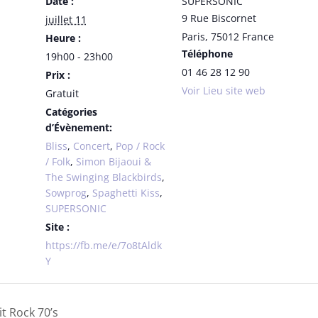
Date :
SUPERSONIC
9 Rue Biscornet
juillet 11
Paris
,
75012
France
Heure :
Téléphone
19h00 - 23h00
01 46 28 12 90
Prix :
Voir Lieu site web
Gratuit
Catégories
d’Évènement:
Bliss
,
Concert
,
Pop / Rock
/ Folk
,
Simon Bijaoui &
The Swinging Blackbirds
,
Sowprog
,
Spaghetti Kiss
,
SUPERSONIC
Site :
https://fb.me/e/7o8tAldk
Y
t Rock 70’s