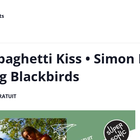
ts
Spaghetti Kiss • Simon
g Blackbirds
RATUIT