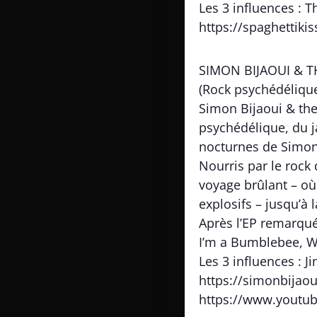
Les 3 influences : 
https://spaghettik
SIMON BIJAOUI & T
(Rock psychédélique 
Simon Bijaoui & the
psychédélique, du ja
nocturnes de Simon
Nourris par le rock
voyage brûlant – où
explosifs – jusqu’à 
Après l’EP remarqué
I’m a Bumblebee, Wh
Les 3 influences : J
https://simonbija
https://www.yout