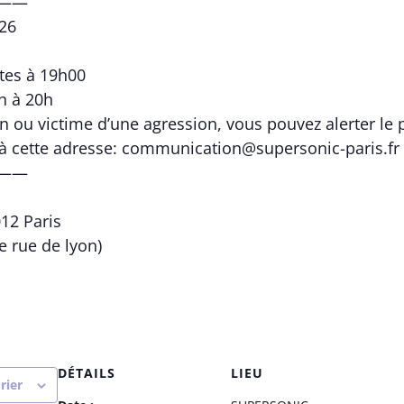
——
026
tes à 19h00
h à 20h
in ou victime d’une agression, vous pouvez alerter le 
 à cette adresse: communication@supersonic-paris.fr
——
012 Paris
ie rue de lyon)
DÉTAILS
LIEU
rier