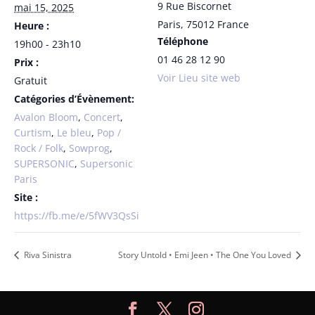
9 Rue Biscornet
mai 15, 2025
Paris
,
75012
France
Heure :
Téléphone
19h00 - 23h10
01 46 28 12 90
Prix :
Voir Lieu site web
Gratuit
Catégories d’Évènement:
Avalon Bloom
,
Concert
,
Curtism
,
Le bleu
,
Pop /
Rock / Folk
,
Sowprog
,
SUPERSONIC
,
Supersonic
Paris
Site :
https://fb.me/e/5fWV3QsSi
Riva Sinistra
Story Untold • Emi Jeen • The One You Loved