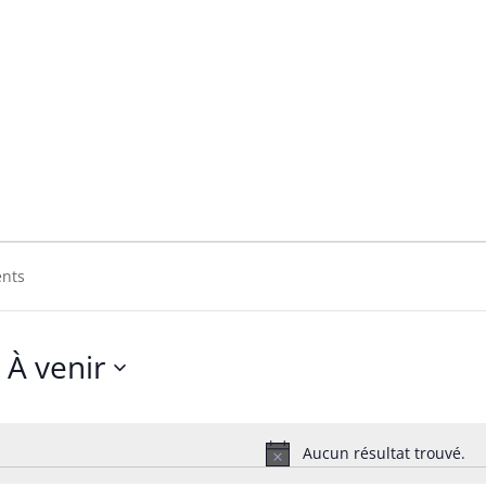
À venir
Sélectionnez
une
date.
Aucun résultat trouvé.
Notice