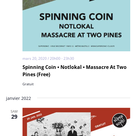
mars 20, 2020 / 20h00
-
23h30
Spinning Coin • Notlokal • Massacre At Two
Pines (Free)
Gratuit
janvier 2022
SAM
29