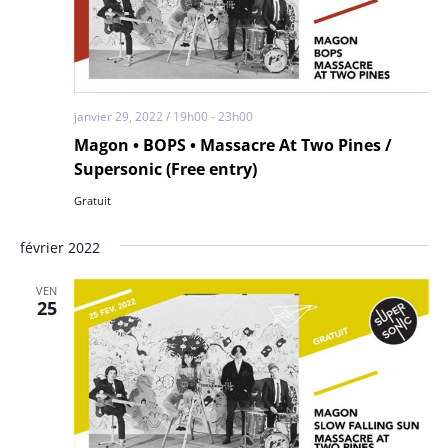
janvier 29, 2022 / 19h00
-
23h00
Magon • BOPS • Massacre At Two Pines /
Supersonic (Free entry)
Gratuit
février 2022
VEN
25