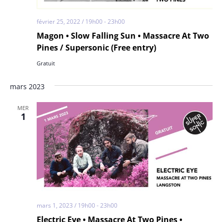
février 25, 2022 / 19h00
-
23h00
Magon • Slow Falling Sun • Massacre At Two
Pines / Supersonic (Free entry)
Gratuit
mars 2023
MER
1
mars 1, 2023 / 19h00
-
23h00
Electric Eye • Massacre At Two Pines •