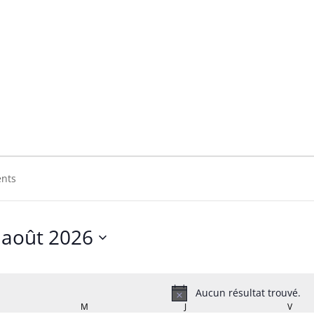
no Kalevi
Kalevi
août 2026
Sélectionnez
une
date.
Aucun résultat trouvé.
Notice
RDI
M
MERCREDI
J
JEUDI
V
VEND