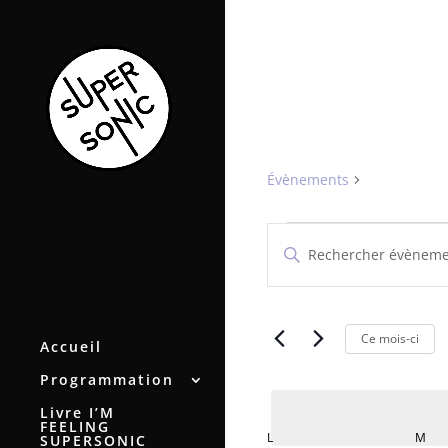
ISLAND
Évènements
ISLAND
Évènements
Recherche
Saisir
et
mot-
navigation
clé.
de
Rechercher
vues
Évènements
Ce mois-ci
Accueil
par
Évènements
mot-
Programmation
clé.
Livre I’M
FEELING
Calendrier
L
LUNDI
M
MA
SUPERSONIC