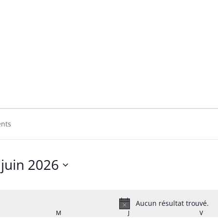
juin 2026
Sélectionnez
une
date.
Aucun résultat trouvé.
Notice
RDI
M
MERCREDI
J
JEUDI
V
VEND