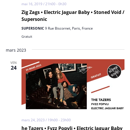
mai 16, 2019 / 21h00
-
0h30
Zig Zags • Electric Jaguar Baby • Stoned Void /
Supersonic
SUPERSONIC
9 Rue Biscornet, Paris, France
Gratuit
mars 2023
VEN
24
mars 24, 2023 / 19h00
-
23h00
he Tazers • Fvzz Popvli • Electric Jaguar Baby