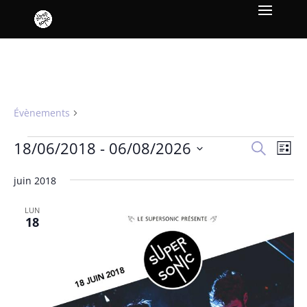
Des Ames Libres
Évènements
Des Ames Libres
Évènements
Recher
Nav
18/06/2018
 - 
06/08/2026
Recherche
Liste
de
et
Sélectionnez
vue
naviga
juin 2018
une
Év
de
date.
LUN
vues
18
Évène