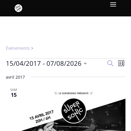
BALAFRE
Évènements
BALAFRE
Évènements
Recher
Nav
15/04/2017
 - 
07/08/2026
Recherche
Liste
de
et
Sélectionnez
vue
naviga
avril 2017
une
Év
de
date.
SAM
vues
15
Évène