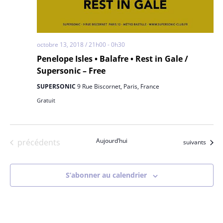
octobre 13, 2018 / 21h00
-
0h30
Penelope Isles • Balafre • Rest in Gale /
Supersonic – Free
SUPERSONIC
9 Rue Biscornet, Paris, France
Gratuit
Évènements
Aujourd’hui
précédents
Évènements
suivants
S’abonner au calendrier