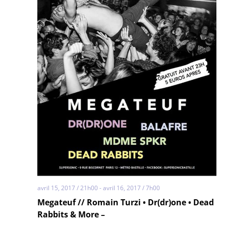
avril 15, 2017 / 21h00
-
avril 16, 2017 / 7h00
Megateuf // Romain Turzi • Dr(dr)one • Dead
Rabbits & More –