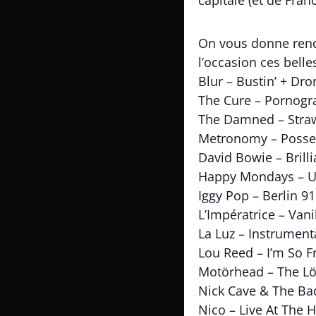
capitale (et de Franc
On vous donne rende
l’occasion ces bell
Blur – Bustin’ + Dro
The Cure – Pornogr
The Damned – Stra
Metronomy – Posse
David Bowie – Brilli
Happy Mondays – Un
Iggy Pop – Berlin 91
L’Impératrice – Vani
La Luz – Instrument
Lou Reed – I’m So 
Motörhead – The Lö
Nick Cave & The Ba
Nico – Live At The 