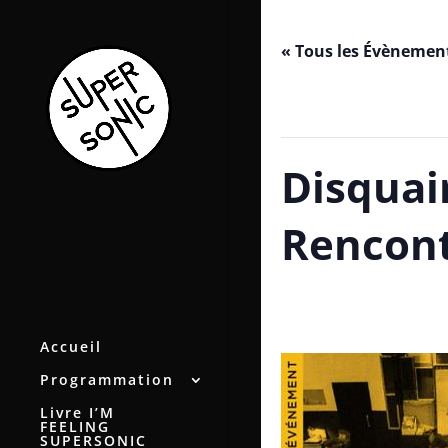
« Tous les Évènemen
Cet évènement est passé.
Disquai
Rencon
avril 23, 2022 / 10h00
-
22h0
Accueil
Programmation
Livre I’M
FEELING
SUPERSONIC