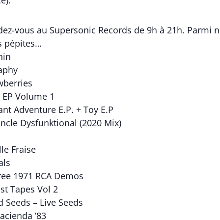
e).
z-vous au Supersonic Records de 9h à 21h. Parmi notr
es pépites…
nin
aphy
wberries
 EP Volume 1
ant Adventure E.P. + Toy E.P
cle Dysfunktional (2020 Mix)
lle Fraise
als
Free 1971 RCA Demos
st Tapes Vol 2
d Seeds – Live Seeds
Hacienda ’83