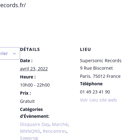
ecords.fr/
DÉTAILS
LIEU
rier
Date :
Supersonic Records
9 Rue Biscornet
avril 23, 2022
Paris
,
75012
France
Heure :
Téléphone
10h00 - 22h00
01 49 23 41 90
Prix :
Voir Lieu site web
Gratuit
Catégories
d’Évènement:
Disquaire Day
,
Marché
,
MNNQNS
,
Rencontres
,
Sowprog