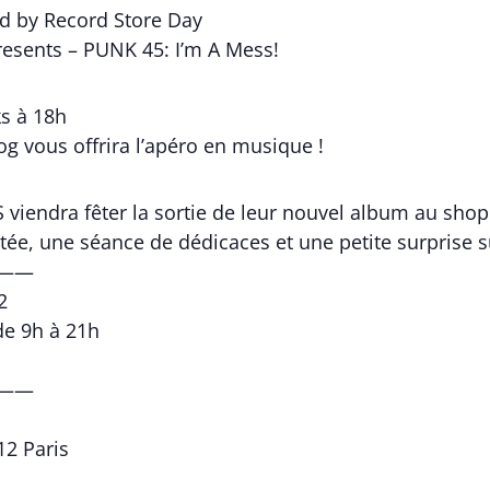
ed by Record Store Day
resents – PUNK 45: I’m A Mess!
s à 18h
g vous offrira l’apéro en musique !
endra fêter la sortie de leur nouvel album au shop !
itée, une séance de dédicaces et une petite surprise s
——
2
de 9h à 21h
——
12 Paris