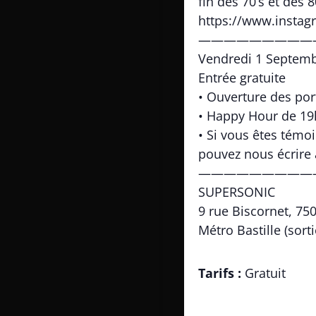
fin des 70’s et des 
https://www.instagr
—————————
Vendredi 1 Septem
Entrée gratuite
• Ouverture des por
• Happy Hour de 19h
• Si vous êtes témo
pouvez nous écrire
—————————
SUPERSONIC
9 rue Biscornet, 75
Métro Bastille (sort
Tarifs :
Gratuit