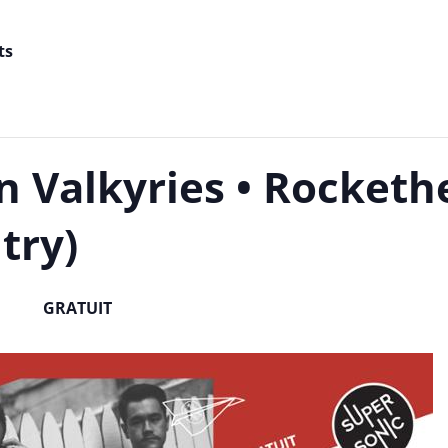
ts
in Valkyries • Rocket
try)
GRATUIT
23h00