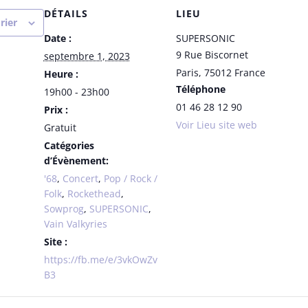
DÉTAILS
LIEU
rier
Date :
SUPERSONIC
9 Rue Biscornet
septembre 1, 2023
Paris
,
75012
France
Heure :
Téléphone
19h00 - 23h00
01 46 28 12 90
Prix :
Voir Lieu site web
Gratuit
Catégories
d’Évènement:
'68
,
Concert
,
Pop / Rock /
Folk
,
Rockethead
,
Sowprog
,
SUPERSONIC
,
Vain Valkyries
Site :
https://fb.me/e/3vkOwZv
B3