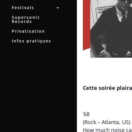
Festivals
Supersonic
Records
Privatisation
Infos pratiques
Cette soirée plair
’68
(Rock – Atlanta, US)
How much noise can