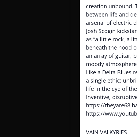
creation unbound. T
between life and de
arsenal of electric 
Josh Scogin kicksta
as “a little rock, a 
beneath the hood of
an array of guitar,
moody atmosphere
Like a Delta Blues 
a single ethic: unbr
life in the eye of t
Inventive, disruptiv
https://theyare68.
https://www.youtu
VAIN VALKYRIES