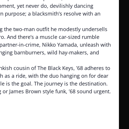
ment, yet never do, devilishly dancing
rn purpose; a blacksmith’s resolve with an
ng the two-man outfit he modestly undersells
amaro. And there’s a muscle car-sized rumble
 partner-in-crime, Nikko Yamada, unleash with
inging barnburners, wild hay-makers, and
nkish cousin of The Black Keys, ’68 adheres to
ch as a ride, with the duo hanging on for dear
e is the goal. The journey is the destination.
ng or James Brown style funk, ’68 sound urgent.