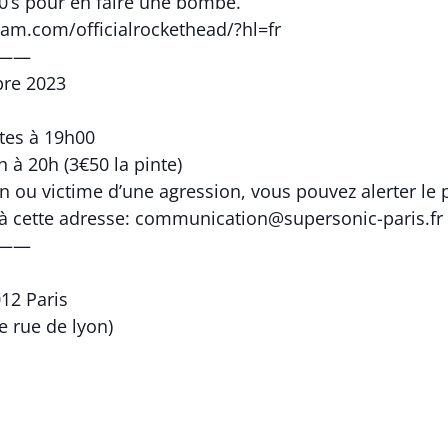
80’s pour en faire une bombe.
am.com/officialrockethead/?hl=fr
——
bre 2023
tes à 19h00
 à 20h (3€50 la pinte)
in ou victime d’une agression, vous pouvez alerter le 
 à cette adresse: communication@supersonic-paris.fr
——
012 Paris
ie rue de lyon)