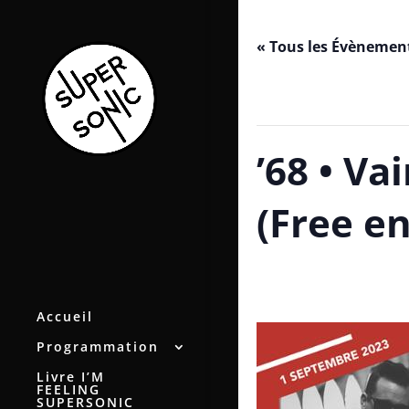
« Tous les Évènemen
Cet évènement est passé.
’68 • Va
(Free en
septembre 1, 2023 / 19h00
-
Accueil
Programmation
Livre I’M
FEELING
SUPERSONIC