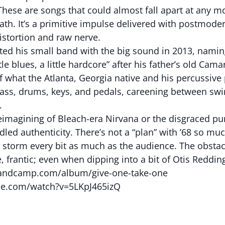
hese are songs that could almost fall apart at any mo
ath. It’s a primitive impulse delivered with postmode
distortion and raw nerve.
rted his small band with the big sound in 2013, nami
little blues, a little hardcore” after his father’s old C
 what the Atlanta, Georgia native and his percussive
 bass, drums, keys, and pedals, careening between sw
.
reimagining of Bleach-era Nirvana or the disgraced pu
idled authenticity. There’s not a “plan” with ’68 so mu
he storm every bit as much as the audience. The obstacl
e, frantic; even when dipping into a bit of Otis Reddi
bandcamp.com/album/give-one-take-one
be.com/watch?v=5LKpJ465izQ