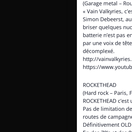
(Garage metal – Rou
« Vain Valkyries, c’e
Simon Debeerst, aux
briser quelques nuq
batterie n’est pas 
par une voix de tête
décomplexé.
http://vainvalkyri
https://www.youtu
ROCKETHEAD
(Hard rock – Paris, F
ROCKETHEAD c’est un
Pas de limitation de
routes de campagn
Définitivement OLD