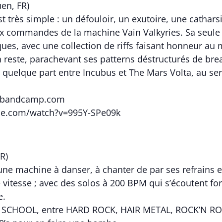
en, FR)
st très simple : un défouloir, un exutoire, une catharsis
 commandes de la machine Vain Valkyries. Sa seule g
ues, avec une collection de riffs faisant honneur au 
en reste, parachevant ses patterns déstructurés de bre
 quelque part entre Incubus et The Mars Volta, au ser
es.bandcamp.com
be.com/watch?v=995Y-SPe09k
R)
e machine à danser, à chanter de par ses refrains e
 vitesse ; avec des solos à 200 BPM qui s’écoutent fort,
e.
 SCHOOL, entre HARD ROCK, HAIR METAL, ROCK’N ROLL e