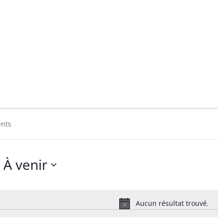
rothers
ers
À venir
Sélectionnez
une
date.
Aucun résultat trouvé.
Notice