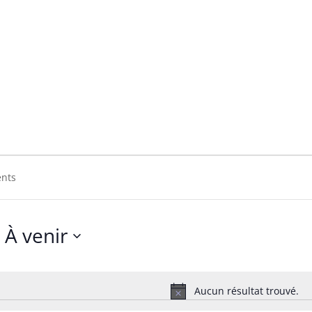
À venir
Sélectionnez
une
date.
Aucun résultat trouvé.
Notice