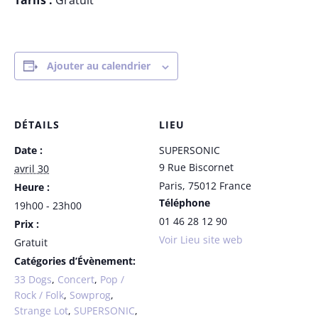
Tarifs :
Gratuit
Ajouter au calendrier
DÉTAILS
LIEU
Date :
SUPERSONIC
9 Rue Biscornet
avril 30
Paris
,
75012
France
Heure :
Téléphone
19h00 - 23h00
01 46 28 12 90
Prix :
Voir Lieu site web
Gratuit
Catégories d’Évènement:
33 Dogs
,
Concert
,
Pop /
Rock / Folk
,
Sowprog
,
Strange Lot
,
SUPERSONIC
,