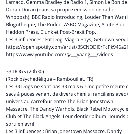
Lamacq, Gemma Bradley de Radio 1, Simon Le Bon de
Duran Duran (dans sa propre émission de radio
Whooosh), BBC Radio Introducing, Louder Than War (lire
Blogotheque, The Rodeo, ASBO Magazine, Acute Pop,
Heddon Press, Clunk et Post-Brexit Pop.
Les 3 influences : Fat Dog, Viagra Boys, Getdown Services
https://open.spotify.com/artist/35CNODI0rTcPk946a2fXP
https://www.youtube.com/@___yaang___/videos
33 DOGS (20h30)
(Rock psychédélique – Rambouillet, FR)
Les 33 Dogs ne sont pas 33 mais 6. Une petite meute de
sacs à puces venant de divers chenils franciliens avec un
univers au carrefour entre The Brian Jonestown
Massacre, The Dandy Warhols, Black Rebel Motorcycle
Club et The Black Angels. Leur dentier album Hounds est
sorti en avril
Les 3 influences : Brian Jonestown Massacre, Dandy