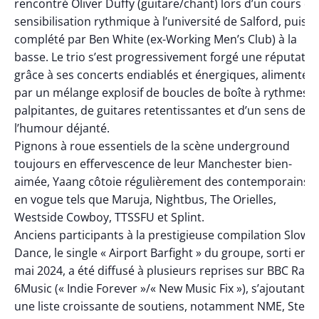
rencontré Oliver Duffy (guitare/chant) lors d’un cours de
sensibilisation rythmique à l’université de Salford, puis
complété par Ben White (ex-Working Men’s Club) à la
basse. Le trio s’est progressivement forgé une réputatio
grâce à ses concerts endiablés et énergiques, alimentés
par un mélange explosif de boucles de boîte à rythmes
palpitantes, de guitares retentissantes et d’un sens de
l’humour déjanté.
Pignons à roue essentiels de la scène underground
toujours en effervescence de leur Manchester bien-
aimée, Yaang côtoie régulièrement des contemporains
en vogue tels que Maruja, Nightbus, The Orielles,
Westside Cowboy, TTSSFU et Splint.
Anciens participants à la prestigieuse compilation Slow
Dance, le single « Airport Barfight » du groupe, sorti en
mai 2024, a été diffusé à plusieurs reprises sur BBC Radi
6Music (« Indie Forever »/« New Music Fix »), s’ajoutant à
une liste croissante de soutiens, notamment NME, Steve