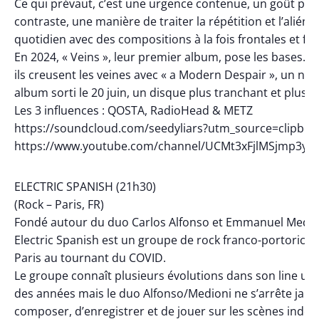
Ce qui prévaut, c’est une urgence contenue, un goût pou
contraste, une manière de traiter la répétition et l’aliéna
quotidien avec des compositions à la fois frontales et flo
En 2024, « Veins », leur premier album, pose les bases. E
ils creusent les veines avec « a Modern Despair », un nou
album sorti le 20 juin, un disque plus tranchant et plus a
Les 3 influences : QOSTA, RadioHead & METZ
https://soundcloud.com/seedyliars?utm_source=clipbo
https://www.youtube.com/channel/UCMt3xFjlMSjmp3yI
ELECTRIC SPANISH (21h30)
(Rock – Paris, FR)
Fondé autour du duo Carlos Alfonso et Emmanuel Medio
Electric Spanish est un groupe de rock franco-portoricai
Paris au tournant du COVID.
Le groupe connaît plusieurs évolutions dans son line up a
des années mais le duo Alfonso/Medioni ne s’arrête jama
composer, d’enregistrer et de jouer sur les scènes indés 