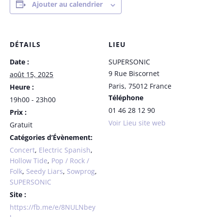
Ajouter au calendrier
DÉTAILS
LIEU
Date :
SUPERSONIC
9 Rue Biscornet
août 15, 2025
Paris
,
75012
France
Heure :
Téléphone
19h00 - 23h00
01 46 28 12 90
Prix :
Voir Lieu site web
Gratuit
Catégories d’Évènement:
Concert
,
Electric Spanish
,
Hollow Tide
,
Pop / Rock /
Folk
,
Seedy Liars
,
Sowprog
,
SUPERSONIC
Site :
https://fb.me/e/8NULNbey