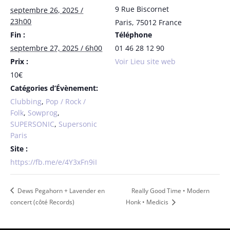
9 Rue Biscornet
septembre 26, 2025 /
23h00
Paris
,
75012
France
Fin :
Téléphone
septembre 27, 2025 / 6h00
01 46 28 12 90
Prix :
Voir Lieu site web
10€
Catégories d’Évènement:
Clubbing
,
Pop / Rock /
Folk
,
Sowprog
,
SUPERSONIC
,
Supersonic
Paris
Site :
https://fb.me/e/4Y3xFn9iI
Dews Pegahorn + Lavender en
Really Good Time • Modern
concert (côté Records)
Honk • Medicis