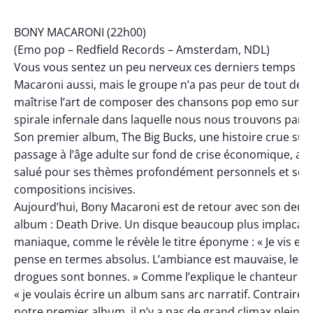
BONY MACARONI (22h00)
(Emo pop – Redfield Records – Amsterdam, NDL)
Vous vous sentez un peu nerveux ces derniers temps ? 
Macaroni aussi, mais le groupe n’a pas peur de tout dévoil
maîtrise l’art de composer des chansons pop emo sur la
spirale infernale dans laquelle nous nous trouvons parfo
Son premier album, The Big Bucks, une histoire crue sur 
passage à l’âge adulte sur fond de crise économique, a é
salué pour ses thèmes profondément personnels et ses
compositions incisives.
Aujourd’hui, Bony Macaroni est de retour avec son deu
album : Death Drive. Un disque beaucoup plus implacabl
maniaque, comme le révèle le titre éponyme : « Je vis et j
pense en termes absolus. L’ambiance est mauvaise, les
drogues sont bonnes. » Comme l’explique le chanteur St
« je voulais écrire un album sans arc narratif. Contraire
notre premier album, il n’y a pas de grand climax plein