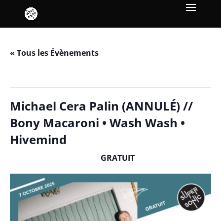
« Tous les Évènements
Cet évènement est passé.
Michael Cera Palin (ANNULÉ) //
Bony Macaroni • Wash Wash •
Hivemind
GRATUIT
octobre 7, 2025 / 19h00
-
23h00