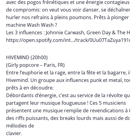
avec des pogos frénétiques et une énergie contagieuse. 
de compromis: on veut vous voir danser, se déchaîner, e
hurler nos refrains à pleins poumons. Prêts à plonger da
machine Wash Wash ?
Les 3 influences : Johnnie Carwash, Green Day & The Hiv
https://open.spotify.com/int…/track/0Uu07TaZuya191nj
HIVEMIND (20h00)
(Girly popcore – Paris, FR)
Entre l’euphorie et la rage, entre la fête et la bagarre, il y
Hivemind. Un groupe aux influences punk et metal, touj
prêts à en découdre.
Débordants d’énergie, c’est au service de la révolte qu’ils
partagent leur musique fougueuse ! Ces 5 musiciens
présentent une musique remplie de revendications à tra
des riffs puissants, des breaks lourds mais aussi de dou
mélodies de
clavier.