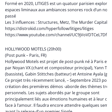
Formé en 2020, LITIGES est un quatuor parisien exploran
espaces liminaux aux ambiances sonores rock d’un nou
passé
Les 3 influences : Structures, Metz, The Murder Capital
https://distrokid.com/hyperfollow/litiges/litiges
https://www.youtube.com/channel/UC9jVoVDTCeL7DfcM
HOLLYWOOD MOTELS (20h00)
(Post punk – Paris, FR)
Hollywood Motels est projet de post-punk né à Paris et 
par Noyan VX (chant et compositeur principal), Yann The
(bassiste), Gabin Stittches (batteur) et Antoine Ayala (guit
Ce projet très récemment lancé, – Septembre 2023 pour 
création des premières démos -aborde des thèmes très
personnels. Les sujets abordés par le groupe sont
principalement liés aux émotions humaines et à leur co
face à l’amour. Il faudra encore attendre quelques sema
avant la release d’un premier Single.