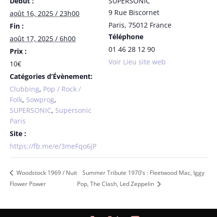
Début :
SUPERSONIC
9 Rue Biscornet
août 16, 2025 / 23h00
Paris
,
75012
France
Fin :
Téléphone
août 17, 2025 / 6h00
01 46 28 12 90
Prix :
Voir Lieu site web
10€
Catégories d’Évènement:
Clubbing
,
Pop / Rock /
Folk
,
Sowprog
,
SUPERSONIC
,
Supersonic
Paris
Site :
https://fb.me/e/3meFqo6jP
Woodstock 1969 / Nuit
Summer Tribute 1970’s : Fleetwood Mac, Iggy
Flower Power
Pop, The Clash, Led Zeppelin