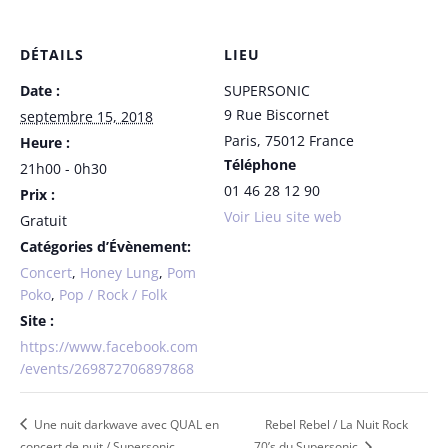
DÉTAILS
LIEU
Date :
SUPERSONIC
9 Rue Biscornet
septembre 15, 2018
Paris
,
75012
France
Heure :
Téléphone
21h00 - 0h30
01 46 28 12 90
Prix :
Voir Lieu site web
Gratuit
Catégories d’Évènement:
Concert
,
Honey Lung
,
Pom
Poko
,
Pop / Rock / Folk
Site :
https://www.facebook.com
/events/269872706897868
Une nuit darkwave avec QUAL en
Rebel Rebel / La Nuit Rock
concert de nuit / Supersonic
70’s du Supersonic