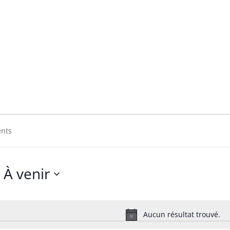
rothers
ers
À venir
Sélectionnez
une
date.
Aucun résultat trouvé.
Notice