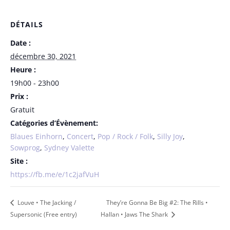
DÉTAILS
Date :
décembre 30, 2021
Heure :
19h00 - 23h00
Prix :
Gratuit
Catégories d’Évènement:
Blaues Einhorn
,
Concert
,
Pop / Rock / Folk
,
Silly Joy
,
Sowprog
,
Sydney Valette
Site :
https://fb.me/e/1c2jafVuH
Louve • The Jacking /
They’re Gonna Be Big #2: The Rills •
Supersonic (Free entry)
Hallan • Jaws The Shark