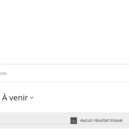
diots
ts
À venir
Sélectionnez
une
date.
Aucun résultat trouvé.
Notice