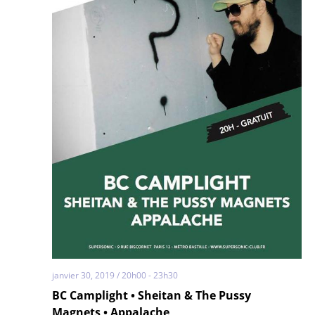
janvier 30, 2019 / 20h00
-
23h30
BC Camplight • Sheitan & The Pussy
Magnets • Appalache