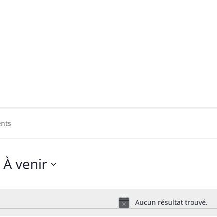
3000
0
À venir
Sélectionnez
une
date.
Aucun résultat trouvé.
Notice