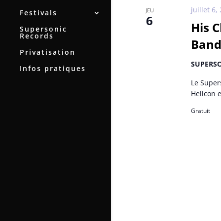
juillet 6
JEU
Festivals
6
His 
Supersonic
Records
Band
Privatisation
SUPERS
Infos pratiques
Le Super
Helicon 
Gratuit