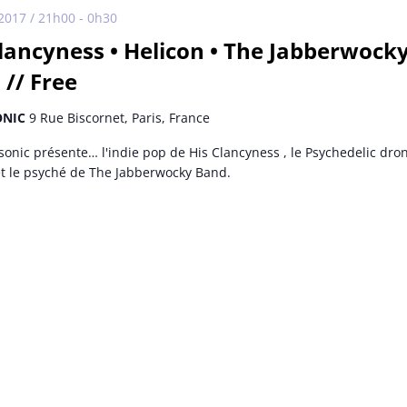
, 2017 / 21h00
-
0h30
Clancyness • Helicon • The Jabberwock
 // Free
ONIC
9 Rue Biscornet, Paris, France
sonic présente… l'indie pop de His Clancyness , le Psychedelic dro
et le psyché de The Jabberwocky Band.