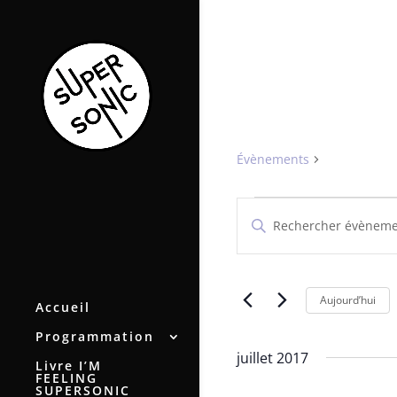
Helicon
Évènements
Helicon
Évènements
Recherche
Saisir
et
mot-
navigation
clé.
de
Rechercher
vues
Évènements
Aujourd’hui
Accueil
par
Évènements
mot-
Programmation
clé.
juillet 2017
Livre I’M
FEELING
SUPERSONIC