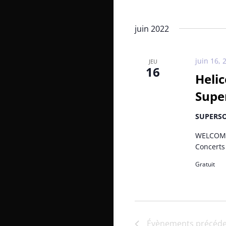
juin 2022
juin 16, 
JEU
16
Helic
Super
SUPERS
WELCOME
Concerts 
Gratuit
Évènements
précéde