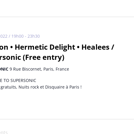
2022 / 19h00
-
23h30
on • Hermetic Delight • Healees /
sonic (Free entry)
ONIC
9 Rue Biscornet, Paris, France
 TO SUPERSONIC
gratuits, Nuits rock et Disquaire à Paris !
nts