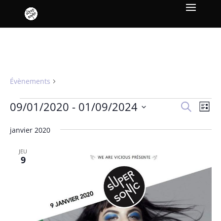
GFOTY
Évènements
GFOTY
Évènements
Recher
Nav
09/01/2020
 - 
01/09/2024
Recherche
Liste
de
et
Sélectionnez
vue
naviga
janvier 2020
une
Év
de
date.
JEU
vues
9
Évène