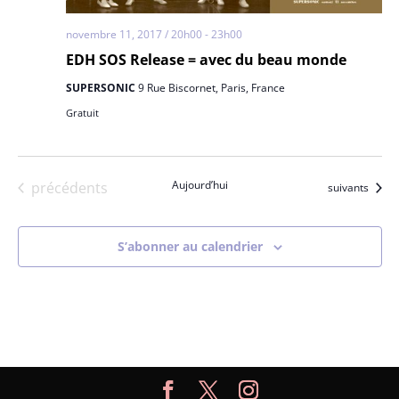
novembre 11, 2017 / 20h00
-
23h00
EDH SOS Release = avec du beau monde
SUPERSONIC
9 Rue Biscornet, Paris, France
Gratuit
Évènements
Aujourd’hui
précédents
Évènements
suivants
S’abonner au calendrier