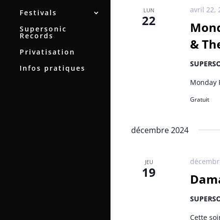
avril 22,
LUN
Festivals
22
Mond
Supersonic
Records
& The
Privatisation
SUPERS
Infos pratiques
Monday R
Gratuit
décembre 2024
décembre
JEU
19
Dama
SUPERS
Cette soi