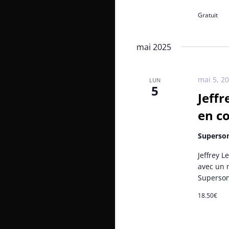
Gratuit
mai 2025
mai 5, 2
LUN
5
Jeffr
en co
Superso
Jeffrey L
avec un 
Superson
18.50€