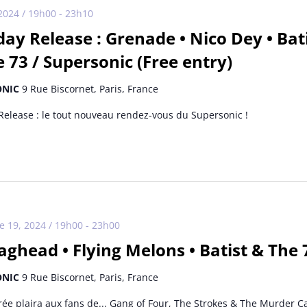
 2024 / 19h00
-
23h10
ay Release : Grenade • Nico Dey • Bat
 73 / Supersonic (Free entry)
ONIC
9 Rue Biscornet, Paris, France
elease : le tout nouveau rendez-vous du Supersonic !
 19, 2024 / 19h00
-
23h00
ghead • Flying Melons • Batist & The 
ONIC
9 Rue Biscornet, Paris, France
rée plaira aux fans de... Gang of Four, The Strokes & The Murder Ca