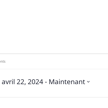
 THE 73
E 73
avril 22, 2024
 - 
Maintenant
Sélectionnez
une
date.