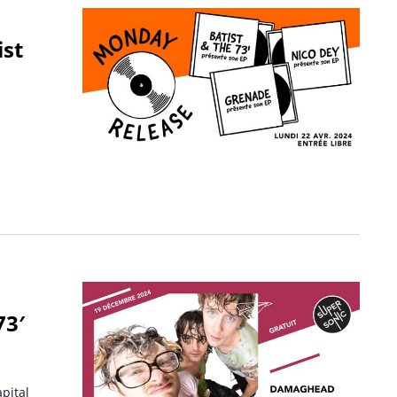
ist
73′
pital