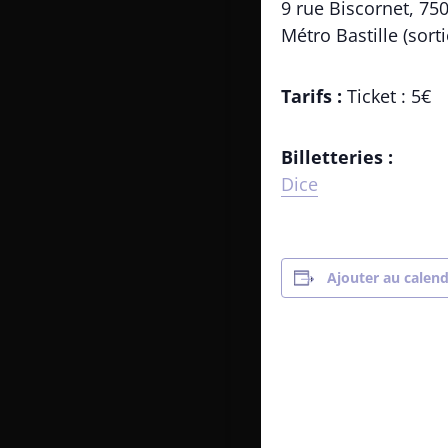
9 rue Biscornet, 75
Métro Bastille (sort
Tarifs :
Ticket : 5€
Billetteries :
Dice
Ajouter au calend