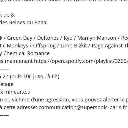
k de &
 des Reines du Baaal
rk / Green Day / Deftones / Kyo / Marilyn Manson / Red
tic Monkeys / Offspring / Limp Bizkit / Rage Against T
My Chemical Romance
ès maintenant https://open.spotify.com/playlist/3Z
——
 2h (puis 10€ jusqu’à 6h)
 étage
ux mineur.e.s
in ou victime d’une agression, vous pouvez alerter le 
 à cette adresse: communication@supersonic-paris.fr
——