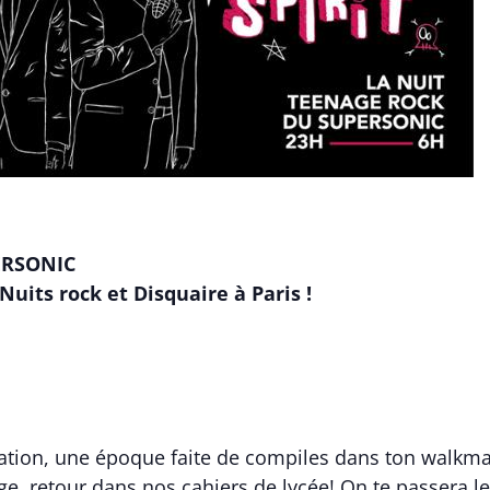
ERSONIC
Nuits rock et Disquaire à Paris !
tion, une époque faite de compiles dans ton walkman
, retour dans nos cahiers de lycée! On te passera le