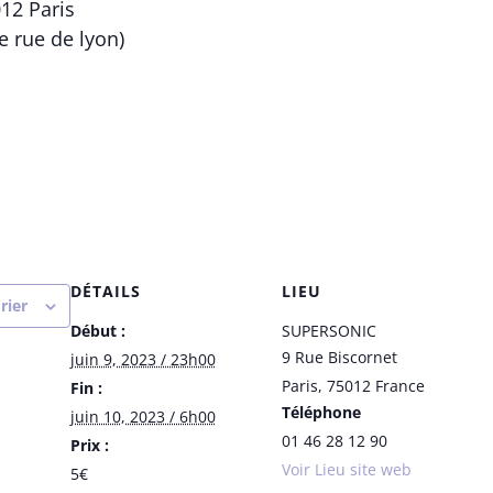
012 Paris
ie rue de lyon)
DÉTAILS
LIEU
rier
Début :
SUPERSONIC
9 Rue Biscornet
juin 9, 2023 / 23h00
Paris
,
75012
France
Fin :
Téléphone
juin 10, 2023 / 6h00
01 46 28 12 90
Prix :
Voir Lieu site web
5€