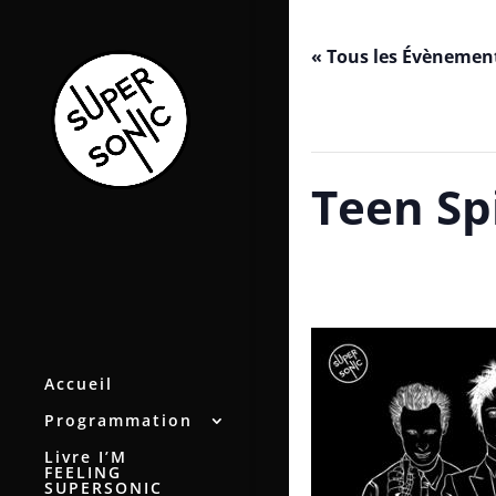
« Tous les Évènemen
Cet évènement est passé.
Teen Sp
juin 9, 2023 / 23h00
-
juin 10
Accueil
Programmation
Livre I’M
FEELING
SUPERSONIC