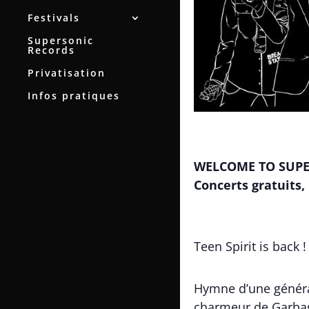
Festivals
Supersonic
Records
Privatisation
Infos pratiques
WELCOME TO SUP
Concerts gratuits, 
Teen Spirit is back !
Hymne d’une généra
charmeur de Garbage