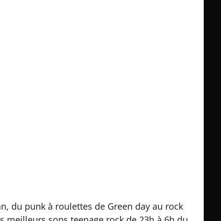
, du punk à roulettes de Green day au rock
s meilleurs sons teenage rock de 23h à 6h du