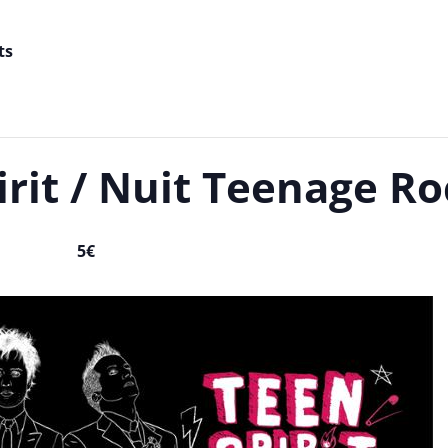
ts
irit / Nuit Teenage R
5€
, 2023 / 6h00