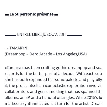
▬ Le Supersonic présente ▬
▬▬▬ ENTREE LIBRE JUSQU’A 23H ▬▬▬▬
→ TAMARYN
(Dreampop – Dero Arcade – Los Angeles,USA)
«Tamaryn has been crafting gothic dreampop and soari
records for the better part of a decade. With each subs
she has both expanded her sonic palette and playfully 
it, the project itself an iconoclastic exploration involving 
collaborators and genre-melding that has spanned thre
albums, an EP and a handful of singles. While 2015’s lush
marked a synth-inflected left turn for the artist, Dreami