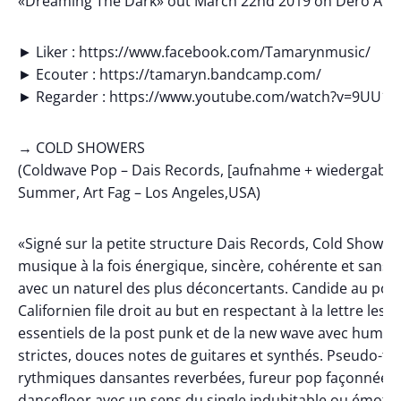
«Dreaming The Dark» out March 22nd 2019 on Dero Arc
► Liker : https://www.facebook.com/Tamarynmusic/
► Ecouter : https://tamaryn.bandcamp.com/
► Regarder : https://www.youtube.com/watch?v=9UU1
→ COLD SHOWERS
(Coldwave Pop – Dais Records, [aufnahme + wiedergabe]
Summer, Art Fag – Los Angeles,USA)
«Signé sur la petite structure Dais Records, Cold Shower
musique à la fois énergique, sincère, cohérente et sans p
avec un naturel des plus déconcertants. Candide au possib
Californien file droit au but en respectant à la lettre les 
essentiels de la post punk et de la new wave avec humili
strictes, douces notes de guitares et synthés. Pseudo-tu
rythmiques dansantes reverbées, fureur pop façonnée p
dancefloor avec un sens du single indubitable ou émoti