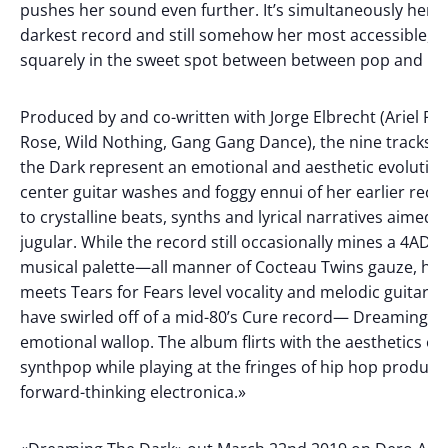
pushes her sound even further. It’s simultaneously her h
darkest record and still somehow her most accessible, l
squarely in the sweet spot between between pop and po
Produced by and co-written with Jorge Elbrecht (Ariel Pin
Rose, Wild Nothing, Gang Gang Dance), the nine tracks 
the Dark represent an emotional and aesthetic evolution
center guitar washes and foggy ennui of her earlier reco
to crystalline beats, synths and lyrical narratives aimed d
jugular. While the record still occasionally mines a 4AD-
musical palette—all manner of Cocteau Twins gauze, her
meets Tears for Fears level vocality and melodic guitar li
have swirled off of a mid-80’s Cure record— Dreaming al
emotional wallop. The album flirts with the aesthetics of c
synthpop while playing at the fringes of hip hop product
forward-thinking electronica.»