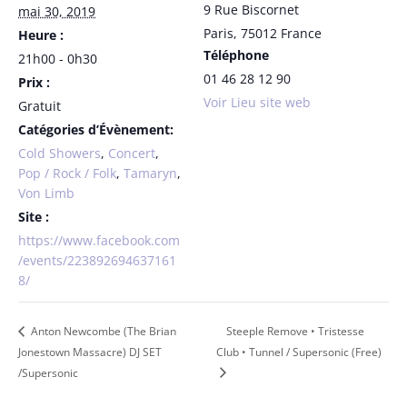
9 Rue Biscornet
mai 30, 2019
Paris
,
75012
France
Heure :
Téléphone
21h00 - 0h30
01 46 28 12 90
Prix :
Voir Lieu site web
Gratuit
Catégories d’Évènement:
Cold Showers
,
Concert
,
Pop / Rock / Folk
,
Tamaryn
,
Von Limb
Site :
https://www.facebook.com
/events/223892694637161
8/
Anton Newcombe (The Brian
Steeple Remove • Tristesse
Jonestown Massacre) DJ SET
Club • Tunnel / Supersonic (Free)
/Supersonic