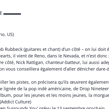
BRE ▬▬▬▬
no, US)
kob Rubbeck (guitares et chant) d’un côté – on lui do
arts, il vient de Reno, dans le Nevada, et n’est donc 
re côté, Nick Rattigan, chanteur-batteur, lui aussi ad
’on vous conseillera également d’aller dénicher dare-d
ler les pistes, on précisera qu’ils œuvrent également
e lignée de la pop indé américaine, de Drop Nineteen
 album, pour les jeunes et les moins jeunes, la morgue
(Addict Culture)
en Surrounds You’ prévu le 13 septembre prochain.