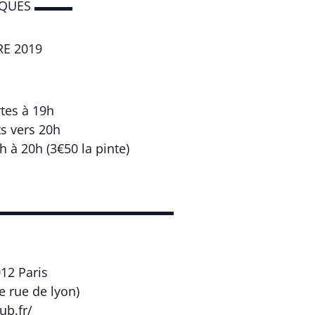
IQUES ▬▬▬
E 2019
tes à 19h
s vers 20h
 à 20h (3€50 la pinte)
▬▬▬▬▬▬▬▬▬▬▬▬▬▬
012 Paris
ie rue de lyon)
ub.fr/