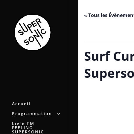
« Tous les Évènemen
Cet évènement est passé.
Surf Cur
Superso
novembre 18, 2019 / 20h00
Accueil
Programmation
Livre I’M
FEELING
SUPERSONIC