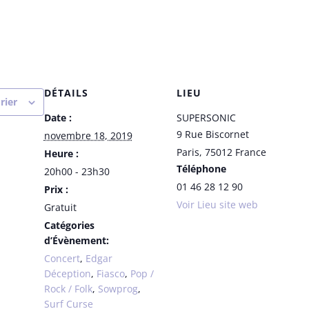
DÉTAILS
LIEU
rier
Date :
SUPERSONIC
9 Rue Biscornet
novembre 18, 2019
Paris
,
75012
France
Heure :
Téléphone
20h00 - 23h30
01 46 28 12 90
Prix :
Voir Lieu site web
Gratuit
Catégories
d’Évènement:
Concert
,
Edgar
Déception
,
Fiasco
,
Pop /
Rock / Folk
,
Sowprog
,
Surf Curse