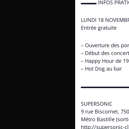
▬▬▬ INFOS PRAT
LUNDI 18 NOVEMBR
Entrée gratuite
– Ouverture des por
– Début des concert
– Happy Hour de 19h
– Hot Dog au bar
▬▬▬▬▬▬▬▬▬
SUPERSONIC
9 rue Biscornet, 75
Métro Bastille (sort
http://supersonic-cl