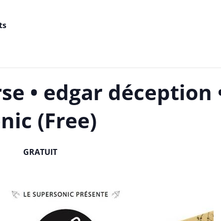
ts
se • edgar déception •
nic (Free)
GRATUIT
-
23h30