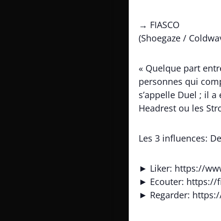
→ FIASCO
(Shoegaze / Coldwave
« Quelque part entr
personnes qui compo
s’appelle Duel ; il
Headrest ou les Strok
Les 3 influences: D
► Liker: https://w
► Ecouter: https:/
► Regarder: http