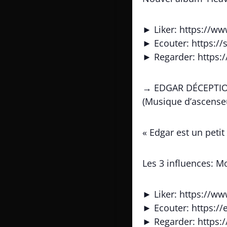
► Liker: https://w
► Ecouter: https:/
► Regarder: http
→ EDGAR DÉCEPTI
(Musique d’ascenseu
« Edgar est un pet
Les 3 influences: M
► Liker: https://w
► Ecouter: https:/
► Regarder: http