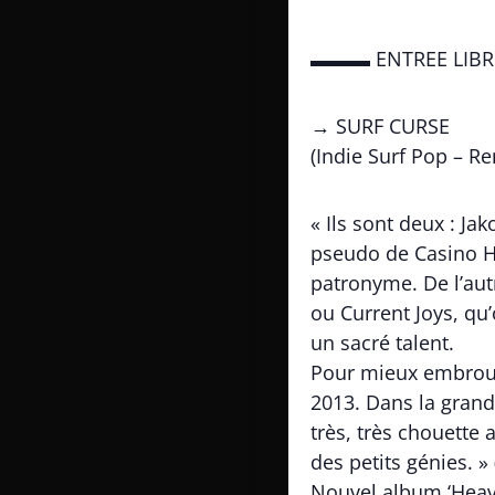
▬▬▬ ENTREE LI
→ SURF CURSE
(Indie Surf Pop – Re
« Ils sont deux : Ja
pseudo de Casino He
patronyme. De l’aut
ou Current Joys, qu
un sacré talent.
Pour mieux embrouil
2013. Dans la grand
très, très chouette
des petits génies. » 
Nouvel album ‘Heav