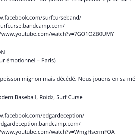
ww.facebook.com/surfcurseband/
/surfcurse.bandcamp.com/
s://www.youtube.com/watch?v=7GO1OZB0UMY
ON
r émotionnel – Paris)
it poisson mignon mais décédé. Nous jouons en sa mé
odern Baseball, Roidz, Surf Curse
ww.facebook.com/edgardeception/
/edgardeception.bandcamp.com/
s://www.youtube.com/watch?v=WmgHsermFOA